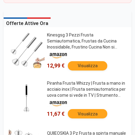
Offerte Attive Ora
Kinesgsg 3 Pezzi Frusta
Semiautomatica, Frustas da Cucina
Inossidabile, Frustino Cucina Non si
Arrugginisce Facilmente, Semplice
Frusta per Uova, per Cuocere, Sbattere,
Frullare e Miscelare Latte
12,99 €
Visualizza
Piranha Frusta Whizzy | Frusta a mano in
acciaio inox | Frusta semiautomatica per
uova come si vede in TV | Strumento
portatile per cuocere, mescolare e
montare | Gadget da cucina facile da
pulire per
11,67 €
Visualizza
QUIIEOSKIA 3 Pz Frusta a spinta manuale