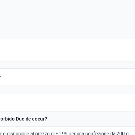
r
morbido Duc de coeur?
 è disponibile al prezzo di €1,99 per una confezione da 200 g.