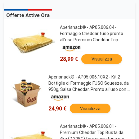
Offerte Attive Ora
Aperisnack® - AP05.006.04 -
Formaggio Cheddar fuso pronto
all'uso Premium Cheddar Top
Busta da 2kg PUB
28,99 €
Visualizza
Aperisnack® - AP05.006.10X2 - Kit 2
Bottiglie di Formaggio FUSO Squeeze, da
950g, Salsa Cheddar, Pronto all'uso con il
28% di cheddar Provala calda !
24,90 €
Visualizza
Aperisnack® - AP05.006.01 -
Premium Cheddar Top Busta da
4kg (2 X2KG) formaggio fuso per