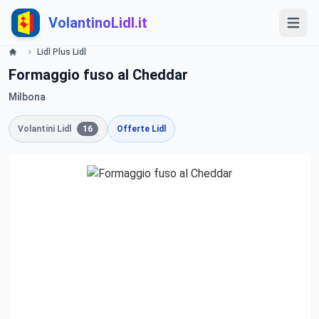
VolantinoLidl.it
Lidl Plus Lidl
Formaggio fuso al Cheddar
Milbona
Volantini Lidl
16
Offerte Lidl