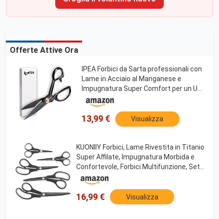
Offerte Attive Ora
IPEA Forbici da Sarta professionali con
Lame in Acciaio al Manganese e
Impugnatura Super Comfort per un Uso
Prolungato – 21 cm (8" pollici) – Forbice
da Sarto per Taglio Tessuti, Vestiti,
Sartoria
13,99 €
Visualizza
KUONIIY Forbici, Lame Rivestita in Titanio
Super Affilate, Impugnatura Morbida e
Confortevole, Forbici Multifunzione, Set
da 5 Pezzi, Nero
16,99 €
Visualizza