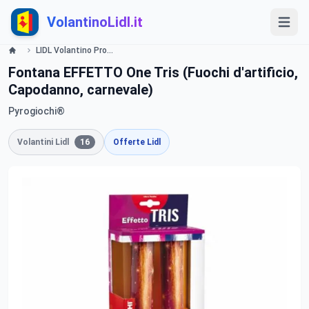
VolantinoLidl.it
LIDL Volantino Promozioni Per una festa scoppiettante- Offerte valide dal 12 Dicembre 2013 Lidl
Fontana EFFETTO One Tris (Fuochi d'artificio,
Capodanno, carnevale)
Pyrogiochi®
Volantini Lidl
16
Offerte Lidl