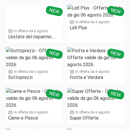
NEW
NEW
In offerta da 6 agosto
Lidl Plus
In offerta da 6 agosto
L'estate del risparmio.
Fino al -50%!
NEW
NEW
In offerta da 6 agosto
In offerta da 6 agosto
Sottoprezzi
Frutta e Verdura
NEW
NEW
In offerta da 6 agosto
In offerta da 6 agosto
Carne e Pesce
Super Offerte