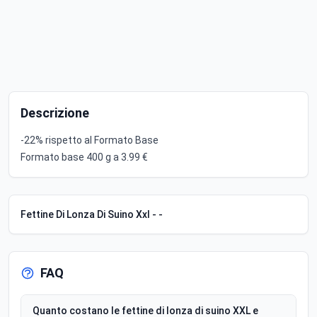
Descrizione
-22% rispetto al Formato Base
Formato base 400 g a 3.99 €
Fettine Di Lonza Di Suino Xxl - -
FAQ
Quanto costano le fettine di lonza di suino XXL e