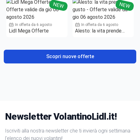
NEW
NEW
In offerta da 6 agosto
In offerta da 6 agosto
Lidl Mega Offerte
Alesto: la vita prende
gusto
Scopri nuove offerte
Newsletter VolantinoLidl.it!
Iscriviti alla nostra newsletter che ti invierà ogni settimana
l'elenco dei nuovi volantini!