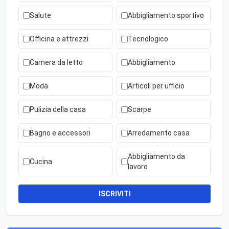
Salute
Abbigliamento sportivo
Officina e attrezzi
Tecnologico
Camera da letto
Abbigliamento
Moda
Articoli per ufficio
Pulizia della casa
Scarpe
Bagno e accessori
Arredamento casa
Abbigliamento da
Cucina
lavoro
ISCRIVITI