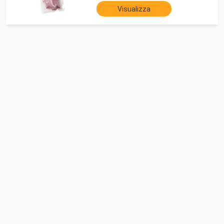
Visualizza