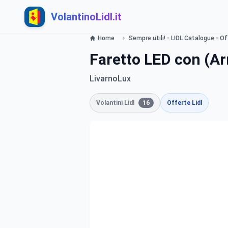
VolantinoLidl.it
Home
Sempre utili! - LIDL Catalogue - Of
Faretto LED con (Ar
LivarnoLux
Volantini Lidl
16
Offerte Lidl