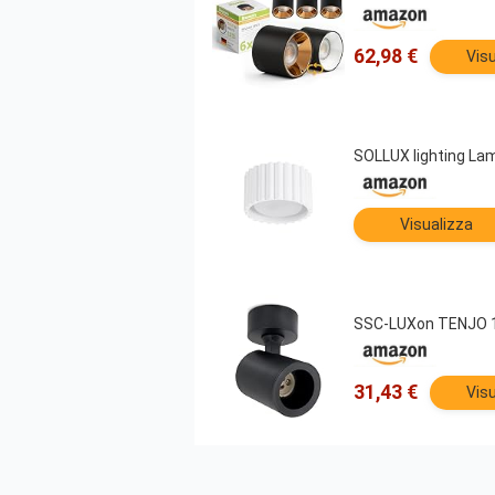
62,98 €
Visu
SOLLUX lighting Lamp
Visualizza
SSC-LUXon TENJO 1 f
31,43 €
Visu