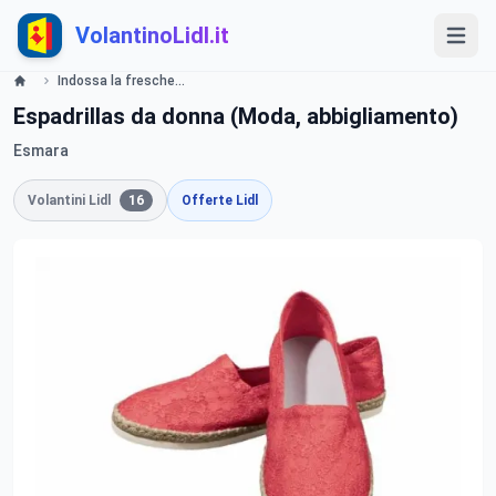
VolantinoLidl.it
Indossa la freschezza del lino- LIDL Catalogue - Offerte valide dal 13 maggio 2019 Lidl
Espadrillas da donna (Moda, abbigliamento)
Esmara
Volantini Lidl
16
Offerte Lidl