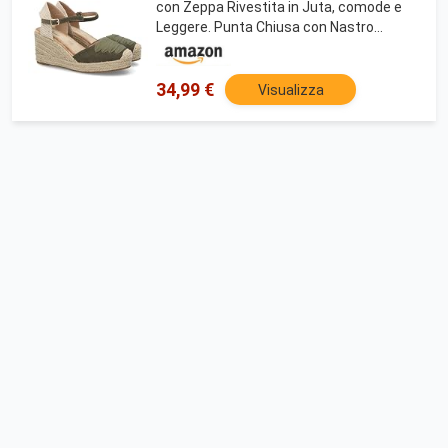
con Zeppa Rivestita in Juta, comode e
Leggere. Punta Chiusa con Nastro
Decorativo in Tinta. Chiusura Regolabile
con Fibbia, Ideali per L'Estate. Verde Talla
39
34,99 €
Visualizza