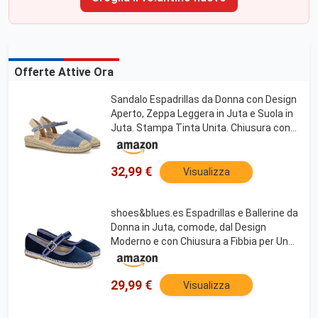
Offerte Attive Ora
Sandalo Espadrillas da Donna con Design
Aperto, Zeppa Leggera in Juta e Suola in
Juta. Stampa Tinta Unita. Chiusura con
Fibbia e Punta Chiusa. Ideale per la
Primavera e L'Estate. Blu Talla 37
32,99 €
Visualizza
shoes&blues.es Espadrillas e Ballerine da
Donna in Juta, comode, dal Design
Moderno e con Chiusura a Fibbia per Una
Calzata Confortevole, Ideali per la
Primavera-Estate. Blu Talla 38
29,99 €
Visualizza