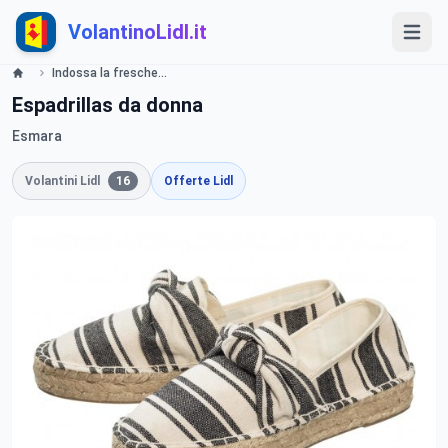
VolantinoLidl.it
Indossa la freschezza del lino Offerte valide da lunedì 8 luglio 2019 Lidl
Espadrillas da donna
Esmara
Volantini Lidl
16
Offerte Lidl