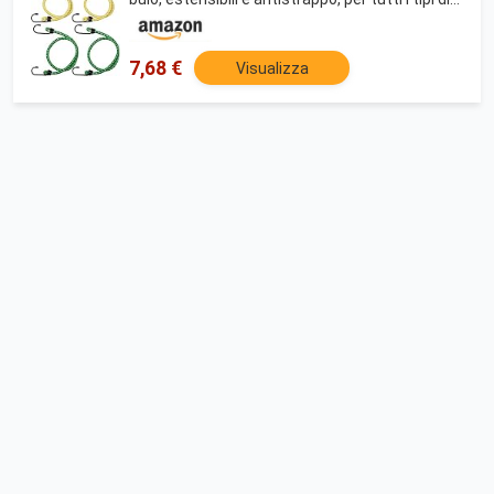
carico, elastico con 2 ganci/espansore
DY270676
7,68 €
Visualizza