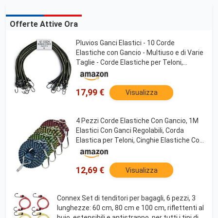
Offerte Attive Ora
Pluvios Ganci Elastici - 10 Corde
Elastiche con Gancio - Multiuso e di Varie
Taglie - Corde Elastiche per Teloni,
Portapacchi, Campeggio - Resistenti a
Intemperie e Raggi UV
17,99 €
Visualizza
4 Pezzi Corde Elastiche Con Gancio, 1M
Elastici Con Ganci Regolabili, Corda
Elastica per Teloni, Cinghie Elastiche Con
Ganci, Corda Elastiche, Elastici Per
Portapacchi Bici Auto Campeggio
Giardinaggio
12,69 €
Visualizza
Connex Set di tenditori per bagagli, 6 pezzi, 3
lunghezze: 60 cm, 80 cm e 100 cm, riflettenti al
buio, estensibili e antistrappo, per tutti i tipi di