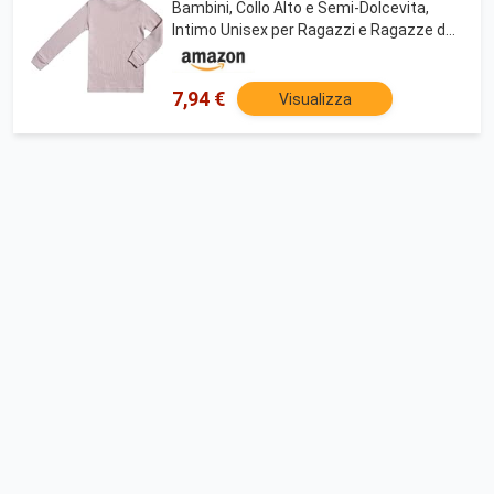
Bambini, Collo Alto e Semi-Dolcevita,
Intimo Unisex per Ragazzi e Ragazze dai
2 ai 16 Anni, Canottiera a Maniche
Lunghe in Cotone e Poliestere, Tessuto
Felpato
7,94 €
Visualizza