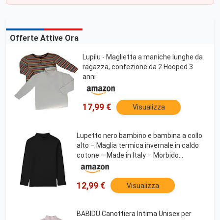
Offerte Attive Ora
Lupilu - Maglietta a maniche lunghe da
ragazza, confezione da 2 Hooped 3
anni
17,99 €
Visualizza
Lupetto nero bambino e bambina a collo
alto – Maglia termica invernale in caldo
cotone – Made in Italy – Morbido
dolcevita nero manica lunga – Perfetta
per Halloween, Natale e Carnevale Taglia
4 anni
12,99 €
Visualizza
BABIDU Canottiera Intima Unisex per