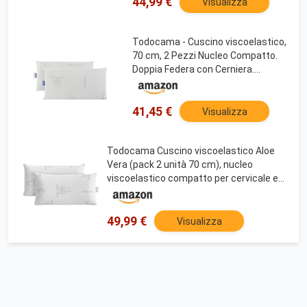
Collo.
44,99 €
Visualizza
Todocama - Cuscino viscoelastico,
70 cm, 2 Pezzi Nucleo Compatto.
Doppia Federa con Cerniera.
Tessuto Aloe Vera.
Termoregolabile adattabilità al
Collo.
41,45 €
Visualizza
Todocama Cuscino viscoelastico Aloe
Vera (pack 2 unità 70 cm), nucleo
viscoelastico compatto per cervicale e
collo, a rigidità media-alta, doppia
copertura per cerniera.
49,99 €
Visualizza