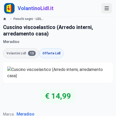
VolantinoLidl.it
Freschi sogni - LIDL Catalogue - Offerte valide dal 09 maggio 2019 Lidl
Cuscino viscoelastico (Arredo interni,
arredamento casa)
Meradiso
Volantini Lidl
13
Offerte Lidl
€ 14,99
Meradiso
Marca: