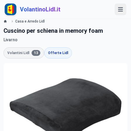
VolantinoLidl.it
Casa e Arredo Lidl
Cuscino per schiena in memory foam
Livarno
Volantini Lidl
13
Offerte Lidl