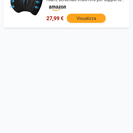
posteriore, cuscino lombare per sedili
auto e sedie da ufficio (Nero)
27,99 €
Visualizza