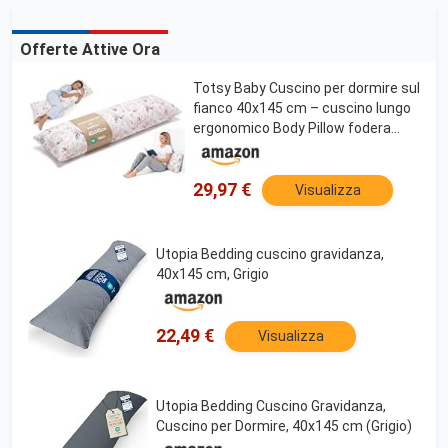
Offerte Attive Ora
Totsy Baby Cuscino per dormire sul
fianco 40x145 cm – cuscino lungo
ergonomico Body Pillow fodera
Bouclé morbido traspirante
sfoderabile – certificato OEKO-TEX
Rosa selvatica
29,97 €
Visualizza
Utopia Bedding cuscino gravidanza,
40x145 cm, Grigio
22,49 €
Visualizza
Utopia Bedding Cuscino Gravidanza,
Cuscino per Dormire, 40x145 cm (Grigio)