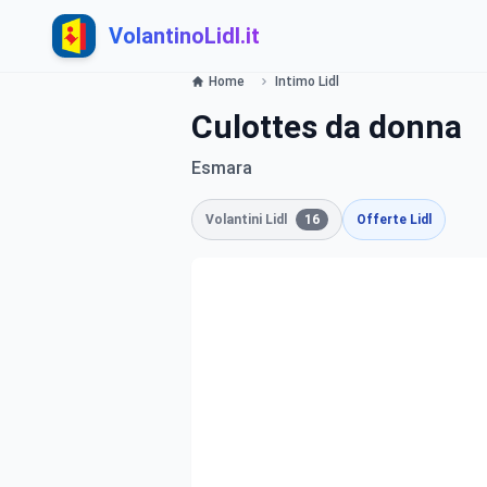
VolantinoLidl.it
Home
Intimo Lidl
Culottes da donna
Esmara
Volantini Lidl
16
Offerte Lidl