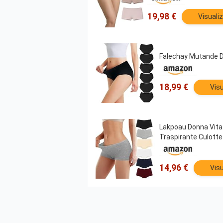
19,98 €
Visuali
Falechay Mutande D
18,99 €
Visu
Lakpoau Donna Vita 
Traspirante Culott
14,96 €
Visu