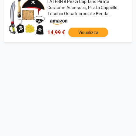
LATERN 8 Pezzi Capitano Pirata
Costume Accessori, Pirata Cappello
Teschio Ossa Incrociate Benda
Sull'occhio Spada Mappa del Tesoro
Telescopio Gonfiabile Moneta D'oro per
Bambini Pirata Festa Cosplay
14,99 €
Visualizza