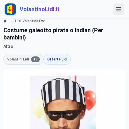
VolantinoLidl.it
LIDL Volantino Evviva il carnevale valide dal 3 Febbraio 2014 Lidl
Costume galeotto pirata o indian (Per
bambini)
Altro
Volantini Lidl
13
Offerte Lidl