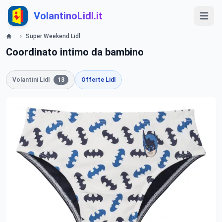
VolantinoLidl.it
Super Weekend Lidl
Coordinato intimo da bambino
Volantini Lidl
13
Offerte Lidl