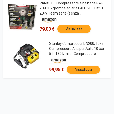
PARKSIDE Compressore a batteria PAK
20-Li B2/pompa ad aria PALP 20-LI B2 X-
20-V Team serie (senza
batteria/caricatore
79,00 €
Visualizza
Stanley Compressor DN200/10/5 -
Compressore Aria per Auto 10 bar -
5 l - 180 l/min - Compressore
portatile con Maniglia e Tracolla -
Giallo
99,95 €
Visualizza