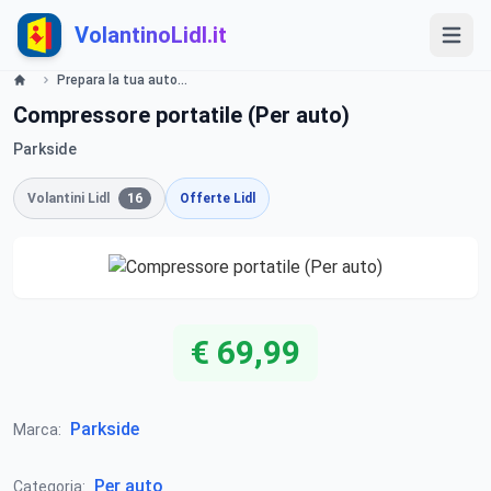
VolantinoLidl.it
Prepara la tua auto - LIDL Catalogue - Offerte valide dall 11 aprile 2019 Lidl
Compressore portatile (Per auto)
Parkside
Volantini Lidl
16
Offerte Lidl
€ 69,99
Parkside
Marca:
Per auto
Categoria: