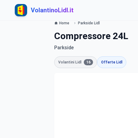
VolantinoLidl.it
Home
Parkside Lidl
Compressore 24L
Parkside
Volantini Lidl
16
Offerte Lidl