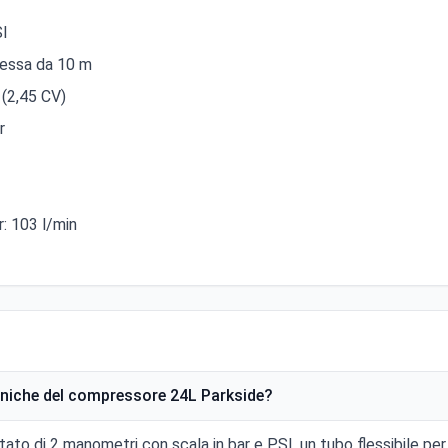
SI
ressa da 10 m
 (2,45 CV)
r
: 103 l/min
ecniche del compressore 24L Parkside?
ato di 2 manometri con scala in bar e PSI, un tubo flessibile pe