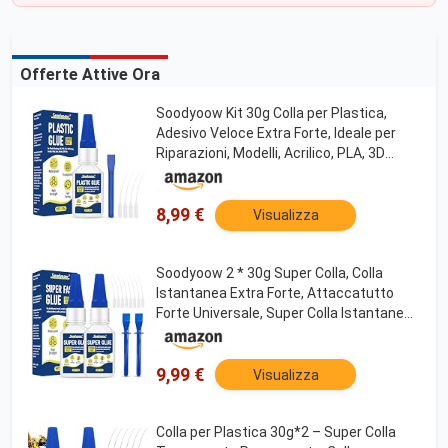
Offerte Attive Ora
Soodyoow Kit 30g Colla per Plastica,
Adesivo Veloce Extra Forte, Ideale per
Riparazioni, Modelli, Acrilico, PLA, 3D
Stampa, Hobbisti e Professionisti
8,99 €
Visualizza
Soodyoow 2 * 30g Super Colla, Colla
Istantanea Extra Forte, Attaccatutto
Forte Universale, Super Colla Istantanea
Permanente per l'Incollaggio Di Plastica,
Vetro, Ceramica, Legno, Metallo e Altro
9,99 €
Visualizza
Colla per Plastica 30g*2 – Super Colla