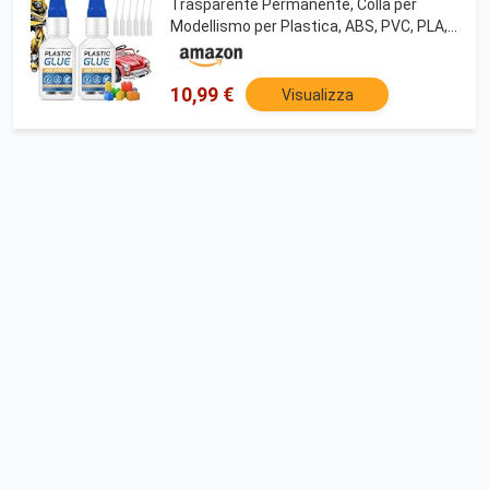
Trasparente Permanente, Colla per
Modellismo per Plastica, ABS, PVC, PLA,
Acrilico & Stampa 3D, Asciugatura
Rapida, Impermeabile & Resistente al
Calore
10,99 €
Visualizza