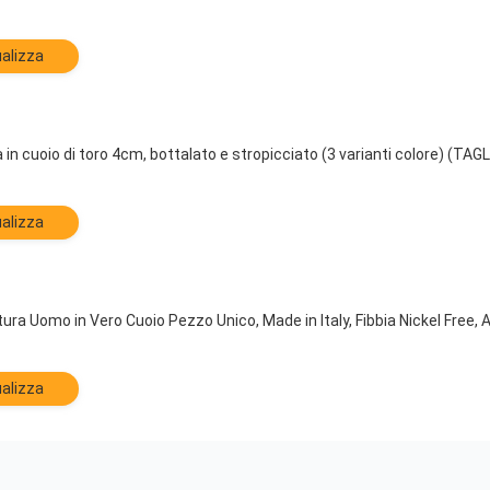
alizza
n cuoio di toro 4cm, bottalato e stropicciato (3 varianti colore) (TA
alizza
a Uomo in Vero Cuoio Pezzo Unico, Made in Italy, Fibbia Nickel Free, A
alizza