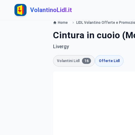
VolantinoLidl.it
Home
LIDL Volantino Offerte e Promozioni
Cintura in cuoio (M
Livergy
Volantini Lidl
16
Offerte Lidl