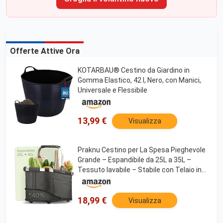
Offerte Attive Ora
KOTARBAU® Cestino da Giardino in
Gomma Elastico, 42 l, Nero, con Manici,
Universale e Flessibile
13,99 €
Visualizza
Praknu Cestino per La Spesa Pieghevole
Grande – Espandibile da 25L a 35L –
Tessuto lavabile – Stabile con Telaio in
Alluminio e Fondo Rinforzato – Tasche
Extra interne ed esterne – Nero
18,99 €
Visualizza