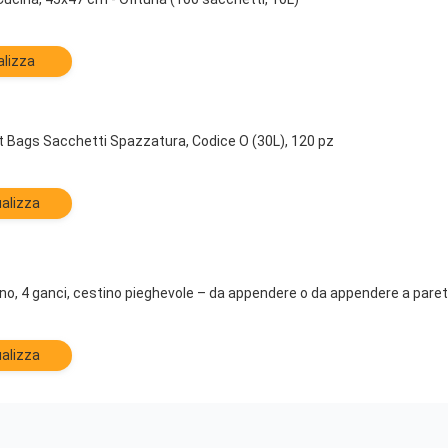
alizza
t Bags Sacchetti Spazzatura, Codice O (30L), 120 pz
alizza
lino, 4 ganci, cestino pieghevole – da appendere o da appendere a paret
alizza