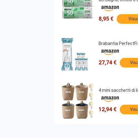
8,95 €
Visu
Brabantia PerfectFi
27,74 €
Visu
4 mini sacchetti di 
12,94 €
Visu