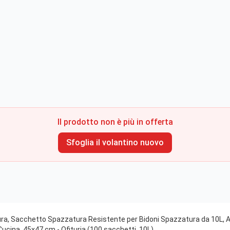
Il prodotto non è più in offerta
Sfoglia il volantino nuovo
a, Sacchetto Spazzatura Resistente per Bidoni Spazzatura da 10L, Ant
 Cucina, 45x47 cm - Ofituria (100 sacchetti, 10L)