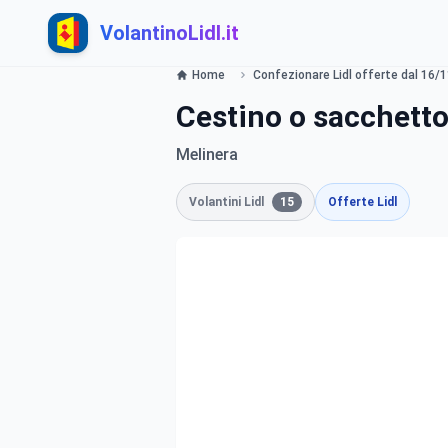
VolantinoLidl.it
Home
Confezionare Lidl offerte dal 16/1
Cestino o sacchetto 
Melinera
Volantini Lidl
15
Offerte Lidl