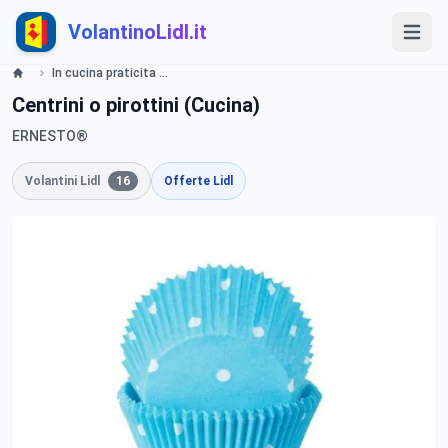
VolantinoLidl.it
In cucina praticita e fantasia! - LIDL Catalogue - Offerte valide dal 20 settembre 2018 Lidl
Centrini o pirottini (Cucina)
ERNESTO®
Volantini Lidl
16
Offerte Lidl