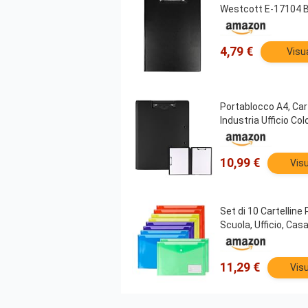
Westcott E-17104 BL
4,79 €
Visu
Portablocco A4, Car
Industria Ufficio Co
10,99 €
Visu
Set di 10 Cartelline
Scuola, Ufficio, Casa
11,29 €
Visu