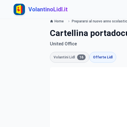
VolantinoLidl.it
Home
Prepararsi al nuovo anno scolastic
Cartellina portado
United Office
Volantini Lidl
16
Offerte Lidl