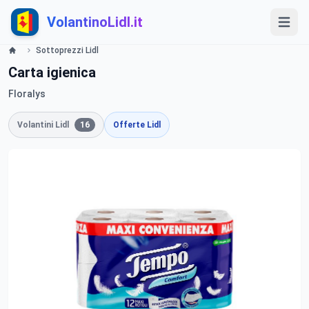
VolantinoLidl.it
Sottoprezzi Lidl
Carta igienica
Floralys
Volantini Lidl
16
Offerte Lidl