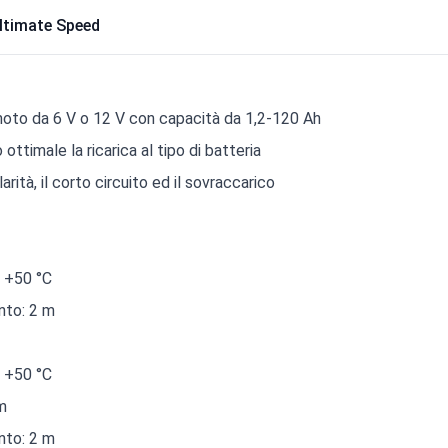
Ultimate Speed
 moto da 6 V o 12 V con capacità da 1,2-120 Ah
ttimale la ricarica al tipo di batteria
arità, il corto circuito ed il sovraccarico
/ +50 °C
nto: 2 m
/ +50 °C
 m
nto: 2 m