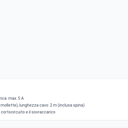
rica: max. 5 A
 mollette), lunghezza cavo: 2 m (inclusa spina)
l cortocircuito e il sovraccarico