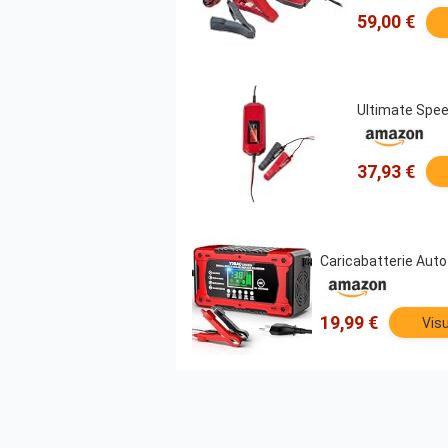
59,00 €
Ultimate Speed
37,93 €
Caricabatterie Auto
19,99 €
Visu