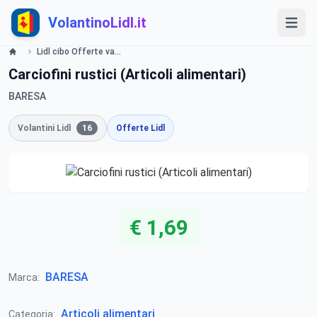
VolantinoLidl.it
Lidl cibo Offerte valide dal 27 Gennaio al 2 Febbraio 2014 Lidl
Carciofini rustici (Articoli alimentari)
BARESA
Volantini Lidl
16
Offerte Lidl
€ 1,69
BARESA
Marca:
Articoli alimentari
Categoria: