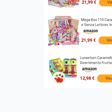
21,99 €
Vi
Mega Box 110 Caram
e Senza Latticini. I
21,99 €
Vis
Lunaeturn Caramelle
Divertimento Frutta
12,98 €
Visu