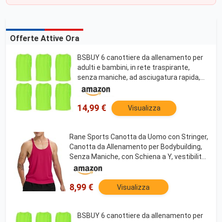
Offerte Attive Ora
BSBUY 6 canottiere da allenamento per
adulti e bambini, in rete traspirante,
senza maniche, ad asciugatura rapida,
per allenamento e sport, Stile a righe - 6
pezzi - verde, 85
14,99 €
Visualizza
Rane Sports Canotta da Uomo con Stringer,
Canotta da Allenamento per Bodybuilding,
Senza Maniche, con Schiena a Y, vestibilità
asciutta, Taglio Muscolare 1 Rot M
8,99 €
Visualizza
BSBUY 6 canottiere da allenamento per