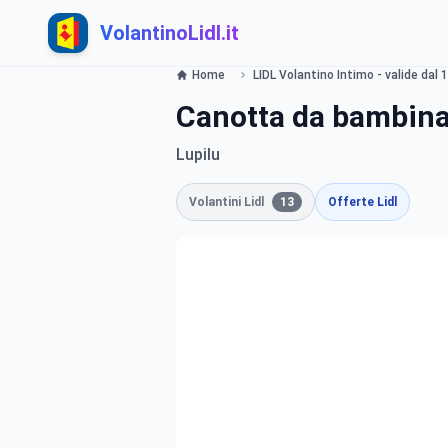
VolantinoLidl.it
Home
LIDL Volantino Intimo - valide dal 
Canotta da bambina 
Lupilu
Volantini Lidl
13
Offerte Lidl