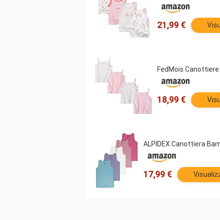
21,99 €
Visu
FedMois Canottiere
18,99 €
Visu
ALPIDEX Canottiera Bam
17,99 €
Visualiz