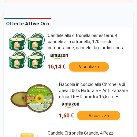
Offerte Attive Ora
Candele alla citronella per esterni, 4
candele alla citronella, 120 ore di
combustione, candele da giardino, cera
di soia naturale, set di candele
profumate per campeggio, terrazza,
picnic
16,14 €
Visualizza
Fiaccola in coccio alla Citronella di
Java 100% Naturale – Anti Zanzare
e Insetti – Diametro 15,5 cm –
Durata 2,5 Ore – Cereria Di Giorgio
1,60 €
Visualizza
Candela Citronella Grande, 4 Pezzi