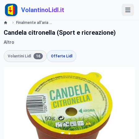
VolantinoLidl.it
Finalmente all'aria aperta - LIDL Catalogue - Offerte valide dall11 aprile 2019 Lidl
Candela citronella (Sport e ricreazione)
Altro
Volantini Lidl
16
Offerte Lidl