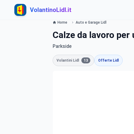
VolantinoLidl.it
Home
Auto e Garage Lidl
Calze da lavoro per
Parkside
Volantini Lidl
13
Offerte Lidl