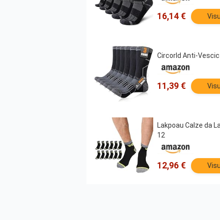
16,14 €
Visu
Circorld Anti-Vesci
11,39 €
Visu
Lakpoau Calze da L
12
12,96 €
Visu