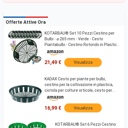
Offerte Attive Ora
KOTARBAU® Set 10 Pezzi Cestino per
Bulbi - ⌀ 265 mm - Verde - Cesto
Piantabulbi - Cestino Rotondo in Plastica
per Bulbi
21,49 €
Visualizza
KADAX Cesto per piante per bulbi,
cestino per la coltivazione in plastica,
ciotola per colture orticole, cesto per
bulbi in 2 forme per fioritura primaverile
(18 cm, rotondo, set da 10 pezzi)
16,99 €
Visualizza
KOTARBAU® Set 6 Pezzi Cestino