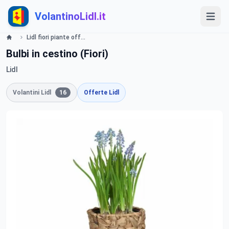
VolantinoLidl.it
Lidl fiori piante offerte Da lunedi 6 gennaio 2014 Lidl
Bulbi in cestino (Fiori)
Lidl
Volantini Lidl
16
Offerte Lidl