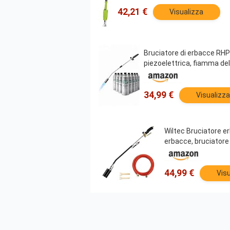
42,21 €
Visualizza
Bruciatore di erbacce RHP
piezoelettrica, fiamma del
34,99 €
Visualizza
Wiltec Bruciatore e
erbacce, bruciatore 
44,99 €
Visu