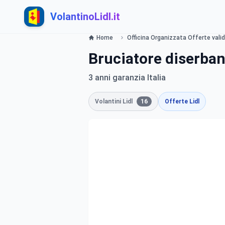
VolantinoLidl.it
Home
Officina Organizzata Offerte valide
Bruciatore diserban
3 anni garanzia Italia
Volantini Lidl
16
Offerte Lidl