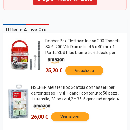
Offerte Attive Ora
Fischer Box Elettricista con 200 Tasselli
SX 6, 200 Viti Diametro 4.5 x 40 mm, 1
Punta SDS Plus Diametro 6, Ideale per
Fissare Applicazioni Elettriche, 553114,
Rosso, Diametro 6
25,20 €
Visualizza
FISCHER Meister Box Scatola con tasselli per
cartongesso + viti + ganci, contenuto: 50 pezzi,
1 utensile, 38 pezzi 4,2 x 35, 6 ganci ad angolo 4,2
x 40, 6 ganci rotondi 4 x 46, 513892
26,00 €
Visualizza