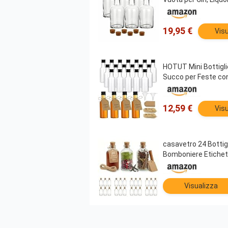
19,95 €
Visu
HOTUT Mini Bottiglie 
Succo per Feste con
12,59 €
Visu
casavetro 24 Bottigl
Bomboniere Etichet
Visualizza