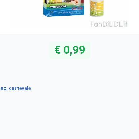
€ 0,99
nno, carnevale