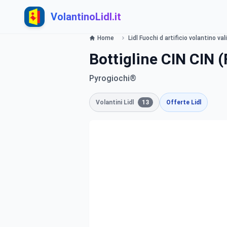
VolantinoLidl.it
Home
Lidl Fuochi d artificio volantino va
Bottigline CIN CIN (
Pyrogiochi®
Volantini Lidl
13
Offerte Lidl