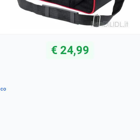
€ 24,99
ico