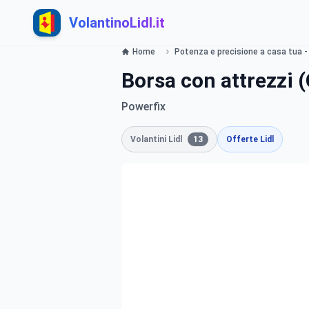
VolantinoLidl.it
Home
Potenza e precisione a casa tua - 
Borsa con attrezzi (O
Powerfix
Volantini Lidl
13
Offerte Lidl