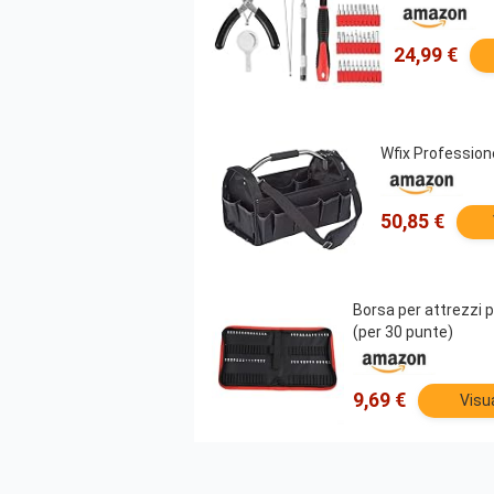
24,99 €
Wfix Professione
50,85 €
Borsa per attrezzi p
(per 30 punte)
9,69 €
Visu