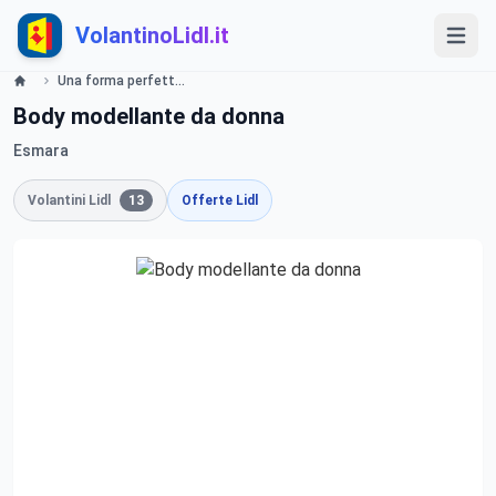
VolantinoLidl.it
Una forma perfetta Lidl
Body modellante da donna
Esmara
Volantini Lidl
13
Offerte Lidl