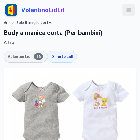
VolantinoLidl.it
Solo il meglio per i vostri bambini - LIDL Catalogue - Offerte valide dal 13 maggio 2019 Lidl
Body a manica corta (Per bambini)
Altro
Volantini Lidl
16
Offerte Lidl