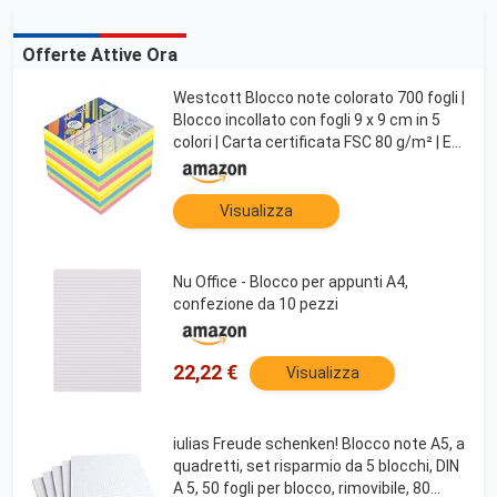
Offerte Attive Ora
Westcott Blocco note colorato 700 fogli |
Blocco incollato con fogli 9 x 9 cm in 5
colori | Carta certificata FSC 80 g/m² | E-
1730907 00
Visualizza
Nu Office - Blocco per appunti A4,
confezione da 10 pezzi
22,22 €
Visualizza
iulias Freude schenken! Blocco note A5, a
quadretti, set risparmio da 5 blocchi, DIN
A 5, 50 fogli per blocco, rimovibile, 80