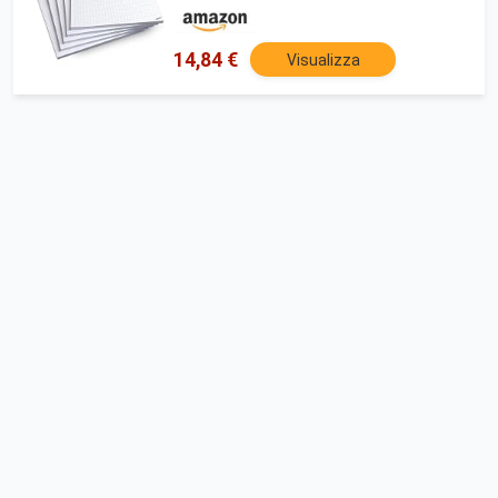
g/m², carta bianca, blocco appunti,
blocco di calcolo, blocco notebook
14,84 €
Visualizza