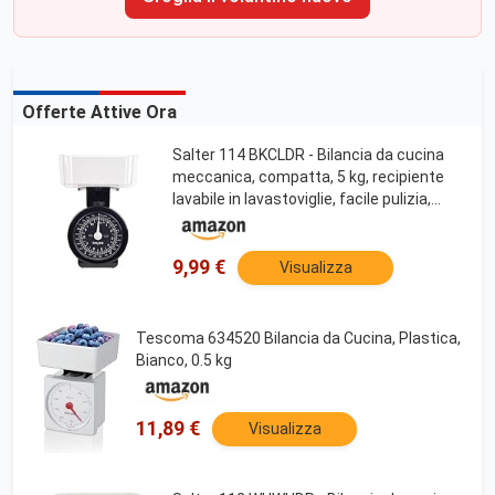
Offerte Attive Ora
Salter 114 BKCLDR - Bilancia da cucina
meccanica, compatta, 5 kg, recipiente
lavabile in lavastoviglie, facile pulizia,
riponibile nella ciotola, sistema
metrico/imperiale, ampio quadrante,
nero
9,99 €
Visualizza
Tescoma 634520 Bilancia da Cucina, Plastica,
Bianco, 0.5 kg
11,89 €
Visualizza