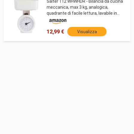
Salter 112 WHWHDR - Bilancia da cucina
meccanica, max 3 kg, analogica,
quadrante di facile lettura, lavabile in
lavastoviglie, ingombro minimo,
recipiente rimovibile da 1 l, senza
batteria, bianco
12,99 €
Visualizza