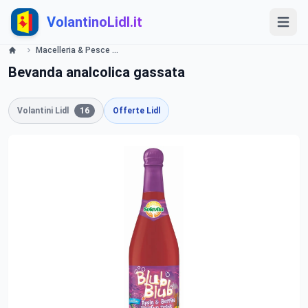
VolantinoLidl.it
Macelleria & Pesce Lidl
Bevanda analcolica gassata
Volantini Lidl
16
Offerte Lidl