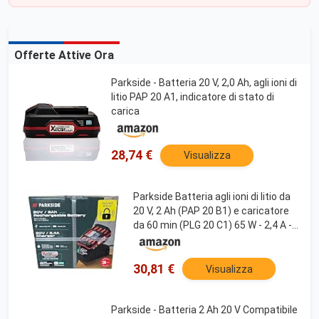
Offerte Attive Ora
Parkside - Batteria 20 V, 2,0 Ah, agli ioni di
litio PAP 20 A1, indicatore di stato di
carica
28,74 €
Visualizza
Parkside Batteria agli ioni di litio da
20 V, 2 Ah (PAP 20 B1) e caricatore
da 60 min (PLG 20 C1) 65 W - 2,4 A -
Bilanciamento delle celle per
un'autonomia e una durata
prolungate
30,81 €
Visualizza
Parkside - Batteria 2 Ah 20 V Compatibile