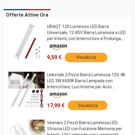
Offerte Attive Ora
URAQT 120 Luminoso LED Barra
Universale, 12-85V Barra Luminosa a LED
per Interni, con Interruttore e Prolunga,
per Auto, Camper, Van, Autobus,
Caravan, Barca (1 Pcs)
9,59 €
Visualizza
Linkstyle 2 Pezzi Barra Luminosa 12V, 48
LED 3W 6500K Barra Lampada con
Interruttore, Luci Interne per Auto
Furgone Autobus Camion Barca
17,99 €
Visualizza
Vexnaro 2 Pezzi Barra Luminosa LED,
Striscia LED con Funzione Memoria per
Interni, 12V Lampada con Luminosità