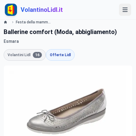
VolantinoLidl.it
Festa della mamma - LIDL Catalogue - Offerte valide dal 29 aprile 2019 Lidl
Ballerine comfort (Moda, abbigliamento)
Esmara
Volantini Lidl
16
Offerte Lidl