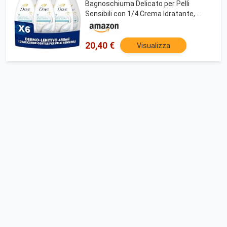
Bagnoschiuma Delicato per Pelli
Sensibili con 1/4 Crema Idratante,
Docciaschiuma Corpo Nutriente e
Idratante per Pelle Morbida e Liscia,
6x450ml
20,40 €
Visualizza