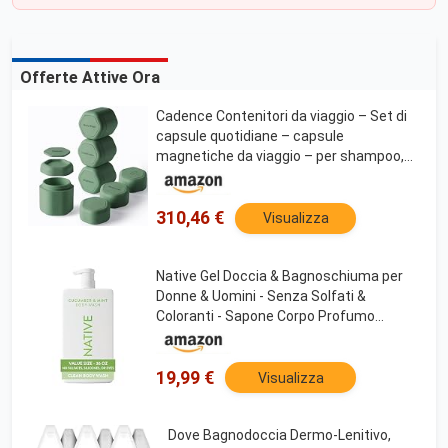
Offerte Attive Ora
Cadence Contenitori da viaggio – Set di
capsule quotidiane – capsule
magnetiche da viaggio – per shampoo,
balsamo, bagnoschiuma, pillole e altro –
5 Flex Medium (37,4 g) e 3 Flex Small
(15,9 g) –
310,46 €
Visualizza
Native Gel Doccia & Bagnoschiuma per
Donne & Uomini - Senza Solfati &
Coloranti - Sapone Corpo Profumo
Cetriolo & Menta - Pulisce Delicatamente
con Ingredienti di Origine Vegetale (1000
ml)
19,99 €
Visualizza
Dove Bagnodoccia Dermo-Lenitivo,