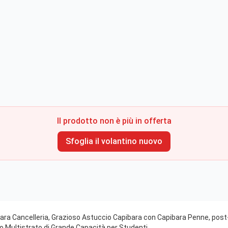
Il prodotto non è più in offerta
Sfoglia il volantino nuovo
ra Cancelleria, Grazioso Astuccio Capibara con Capibara Penne, post-it,
io Multistrato di Grande Capacità per Studenti