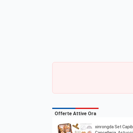
Offerte Attive Ora
xinrongda Set Capiba
Cancelleria, Astucc