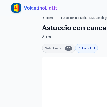
VolantinoLidl.it
Home
Tutto per la scuola - LIDL Catalog
Astuccio con cancelle
Altro
Volantini Lidl
16
Offerte Lidl