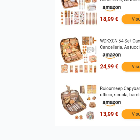
18,99 €
Visu
WDKXCN 54 Set Cancel
Cancelleria, Astucc
24,99 €
Visu
Ruioomeep Capybara, 
ufficio, scuola, bam
13,99 €
Visu