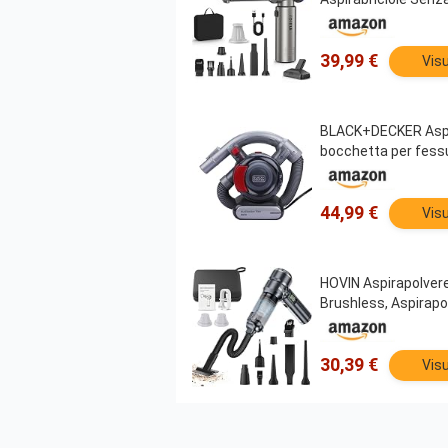
39,99 €
Visu
BLACK+DECKER Aspir
bocchetta per fess
44,99 €
Visu
HOVIN Aspirapolvere
Brushless, Aspirapol
30,39 €
Visu