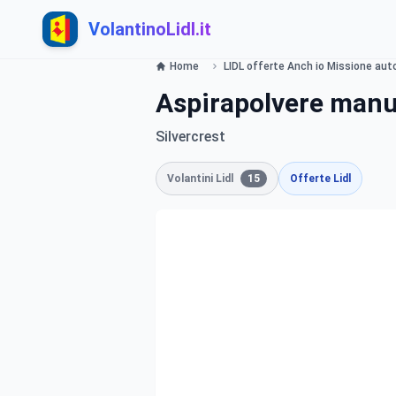
VolantinoLidl.it
Home
LIDL offerte Anch io Missione auto 
Aspirapolvere manu
Silvercrest
Volantini Lidl
15
Offerte Lidl