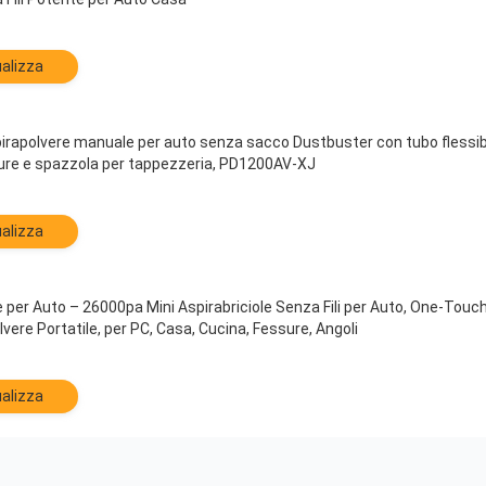
alizza
apolvere manuale per auto senza sacco Dustbuster con tubo flessibil
ure e spazzola per tappezzeria, PD1200AV-XJ
alizza
 per Auto – 26000pa Mini Aspirabriciole Senza Fili per Auto, One-Tou
vere Portatile, per PC, Casa, Cucina, Fessure, Angoli
alizza