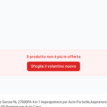
Il prodotto non è più in offerta
Sfoglia il volantino nuovo
e Senza Fili, 27000PA 4 in 1 Aspirapolvere per Auto Portatile,Aspirator
 Fili Potente per Auto Casa