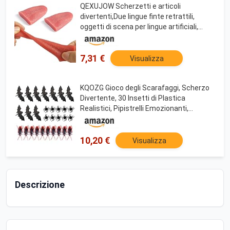
QEXUJOW Scherzetti e articoli
divertenti,Due lingue finte retrattili,
oggetti di scena per lingue artificiali,
oggetti di scena originali, decorazioni,
oggetti di scena magici.
7,31 €
Visualizza
KQOZG Gioco degli Scarafaggi, Scherzo
Divertente, 30 Insetti di Plastica
Realistici, Pipistrelli Emozionanti,
Scarafaggi, Ragni, Articoli per Halloween
10,20 €
Visualizza
Descrizione